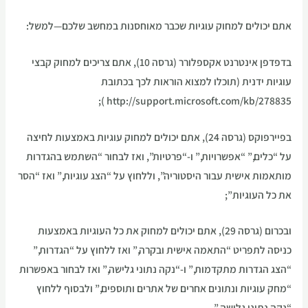
אתם יכולים למחוק עוגיות שכבר מאוחסנות במחשב שלכם—למשל:
בדפדפן אינטרנט אקספלורר (גרסה 10), אתם צריכים למחוק קבצי
עוגיות ידנית (תוכלו למצוא הוראות לכך בכתובת
http://support.microsoft.com/kb/278835 );
בפיירפוקס (גרסה 24), אתם יכולים למחוק עוגיות באמצעות לחיצה
על “כלים,” “אפשרויות,” ו-“פרטיות”, ואז לבחור “השתמש בהגדרות
מותאמות אישית עבור היסטוריה”, וללחוץ על “הצג עוגיות,” ואז “הסר
את כל העוגיות”;
ובכרום (גרסה 29), אתם יכולים למחוק את כל העוגיות באמצעות
כניסה לתפריט “התאמה אישית ובקרה,” ואז ללחוץ על “הגדרות,”
“הצג הגדרות מתקדמות,” ו-“נקה נתוני גלישה,” ואז לבחור באפשרות
“מחק עוגיות ונתונים אחרים של אתרים ותוספים,” ולבסוף ללחוץ
“נקה נתוני גלישה.”