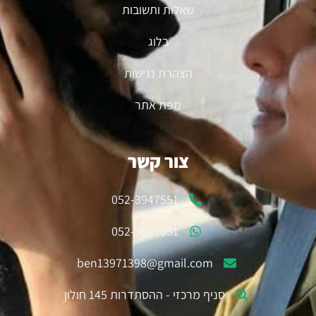
שאלות ותשובות
בלוג
הצהרת נגישות
מפת אתר
צור קשר
052-3947551
052-3947551
ben13971398@gmail.com
סניף מרכזי - ההסתדרות 145 חולון