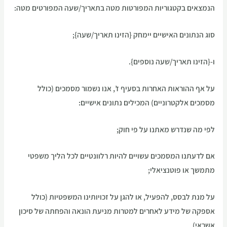
הנמצאים בקטגוריות המפורטות מטה בתאריך/שעה המפורטים מטה:
סוג הנתונים האישיים יימחק {הזינו תאריך/שעה};
ו-{הזינו תאריך/שעה נוספים}.
על אף ההוראות האחרות בסעיף ז’, אנו נשמור מסמכים (כולל
מסמכים אלקטרוניים) המכילים נתונים אישיים:
לפי מה שנדרש מאתנו על פי חוק;
אם לדעתנו המסמכים עשויים להיות רלוונטיים לכל הליך משפטי
מתמשך או פוטנציאלי;
על מנת לבסס, להפעיל, או להגן על זכויותינו המשפטיות (כולל
אספקה של מידע לאחרים למטרות מניעת הונאה והפחתה של סיכון
אשראי).