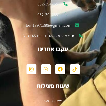
052-3947551
052-3947551
ben13971398@gmail.com
סניף מרכזי - ההסתדרות 145 חולון
עקבו אחרינו
שעות פעילות
ראשון – חמישי :