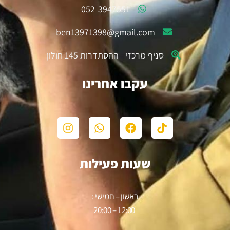
052-3947551
ben13971398@gmail.com
סניף מרכזי - ההסתדרות 145 חולון
עקבו אחרינו
שעות פעילות
ראשון – חמישי :
12:00 – 20:00