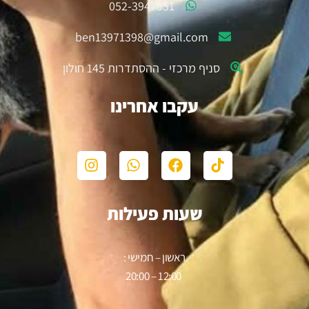
052-3947551
ben13971398@gmail.com
סניף מרכזי - ההסתדרות 145 חולון
עקבו אחרינו
שעות פעילות
ראשון – חמישי :
12:00 – 20:00