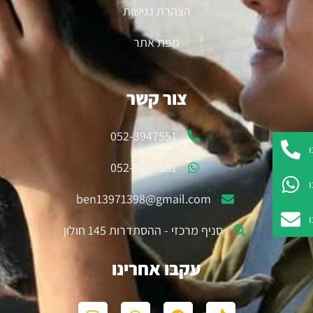
הצהרת נגישות
מפת אתר
צור קשר
052-3947551
052-3947551
ben13971398@gmail.com
סניף מרכזי - ההסתדרות 145 חולון
עקבו אחרינו