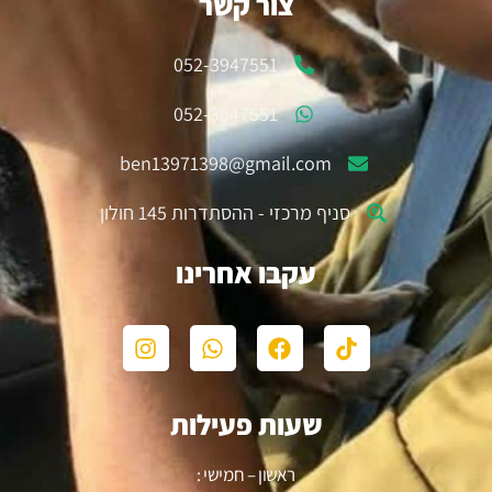
צור קשר
052-3947551
052-3947551
ben13971398@gmail.com
סניף מרכזי - ההסתדרות 145 חולון
עקבו אחרינו
שעות פעילות
ראשון – חמישי :