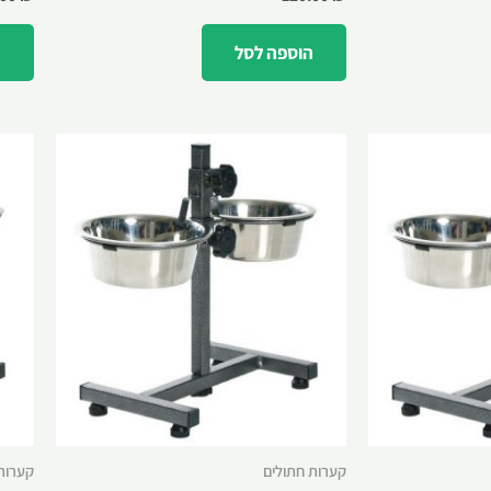
הוספה לסל
ה
קערות חתולים
קערות