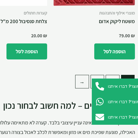
מוצרי אילוף והתנהגות
קערות חתולים
משטח ליקוק אדום
צלחת סנסיבול 200 מ"ל
20.00
₪
79.00
₪
הוספה לסל
הוספה לסל
←
3
2
1
ר? דברו איתנו
ר? דברו איתנו
קערות לכלבים – למה חשוב לבחור נכון
ר? דברו איתנו
בחירת קערות לכלבים אינה עניין עיצובי בלבד. קערה לא מתאימה עלולה
האכילה, מונעת שפיכת מים או מזון ומאפשרת לכלב לאכול בצורה רגועה ונ