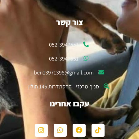
צור קשר
052-3947551
052-3947551
ben13971398@gmail.com
סניף מרכזי - ההסתדרות 145 חולון
עקבו אחרינו