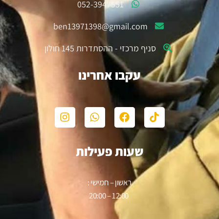
052-3947551
ben13971398@gmail.com
סניף מרכזי - ההסתדרות 145 חולון
עקבו אחרינו
שעות פעילות
ראשון – חמישי :
12:00 – 20:00