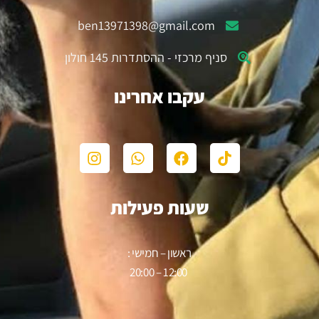
ben13971398@gmail.com
סניף מרכזי - ההסתדרות 145 חולון
עקבו אחרינו
שעות פעילות
ראשון – חמישי :
12:00 – 20:00