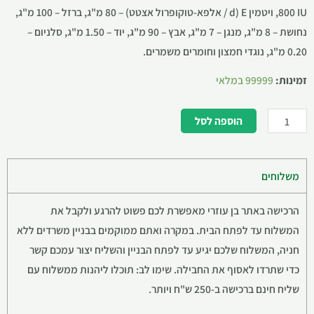
800 IU, ויטמין E (d / אלפא-טוקופרול אצטט) – 80 מ"ג, ברזל – 100 מ"ג,
נחושת – 8 מ"ג, מנגן – 7 מ"ג, אבץ – 90 מ"ג, יוד – 1.50 מ"ג, סלניום –
0.20 מ"ג, נוגדי חמצון וחומרים משמרים.
זמינות:
99999 במלאי
הוספה לסל
משלוחים
הרכישה באתר בן עוזרי מאפשרת לכם פשוט להרגע ולקבל את
המשלוח עד לפתח הבית. במקרה ואתם ממוקמים בבניין משרדים ללא
חניה, המשלוח שלכם יגיע עד לפתח הבניין והשליח יצור עמכם קשר
כדי שתרדו לאסוף את החבילה. שימו לב: תוכלו ליהנות ממשלוח עם
שליח חינם ברכישה ב-250 ש"ח ויותר.