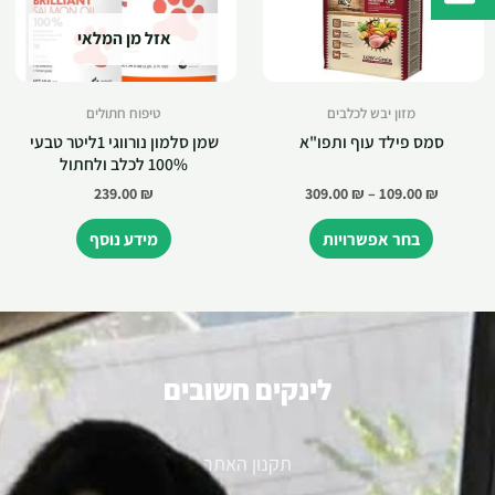
אזל מן המלאי
מזון יבש לכלבים
טיפוח חתולים
סמס פילד עוף ותפו"א
שמן סלמון נורווגי 1ליטר טבעי
100% לכלב ולחתול
239.00
₪
309.00
₪
–
109.00
₪
בחר אפשרויות
מידע נוסף
לינקים חשובים
תקנון האתר