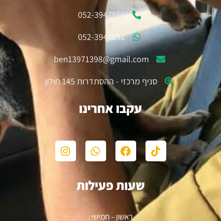
052-3947551
052-3947551
ben13971398@gmail.com
סניף מרכזי - ההסתדרות 145 חולון
עקבו אחרינו
שעות פעילות
ראשון – חמישי :