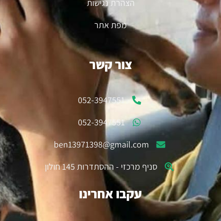
הצהרת נגישות
מפת אתר
צור קשר
052-3947551
052-3947551
ben13971398@gmail.com
סניף מרכזי - ההסתדרות 145 חולון
עקבו אחרינו