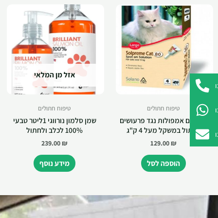
אזל מן המלאי
טיפוח חתולים
טיפוח חתולים
סולפרם אמפולות נגד פרעושים
שמן סלמון נורווגי 1ליטר טבעי
לחתול במשקל מעל 4 ק"ג
100% לכלב ולחתול
239.00
₪
129.00
₪
הוספה לסל
מידע נוסף