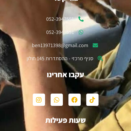
052-3947551
052-3947551
ben13971398@gmail.com
סניף מרכזי - ההסתדרות 145 חולון
עקבו אחרינו
שעות פעילות