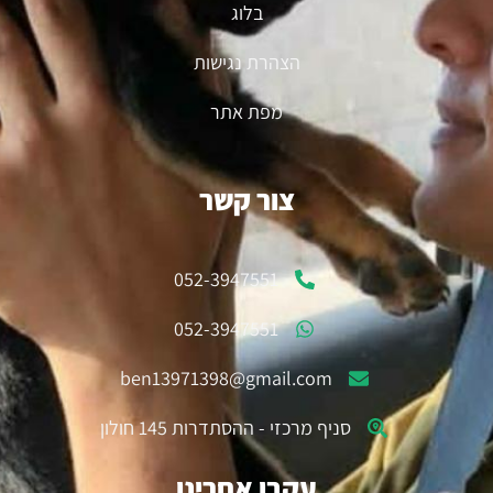
בלוג
הצהרת נגישות
מפת אתר
צור קשר
052-3947551
052-3947551
ben13971398@gmail.com
סניף מרכזי - ההסתדרות 145 חולון
עקבו אחרינו