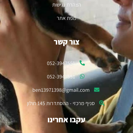
הצהרת נגישות
מפת אתר
צור קשר
052-3947551
052-3947551
ben13971398@gmail.com
סניף מרכזי - ההסתדרות 145 חולון
עקבו אחרינו