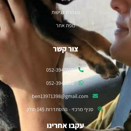
הצהרת נגישות
מפת אתר
צור קשר
052-3947551
052-3947551
ben13971398@gmail.com
סניף מרכזי - ההסתדרות 145 חולון
עקבו אחרינו