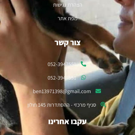
הצהרת נגישות
מפת אתר
צור קשר
052-3947551
052-3947551
ben13971398@gmail.com
סניף מרכזי - ההסתדרות 145 חולון
עקבו אחרינו