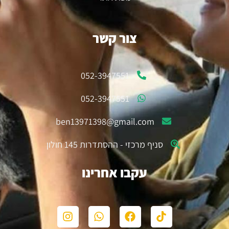
צור קשר
052-3947551
052-3947551
ben13971398@gmail.com
סניף מרכזי - ההסתדרות 145 חולון
עקבו אחרינו