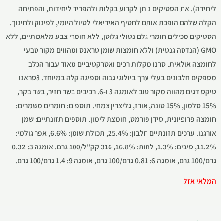
ליחידה). את הסטיקים ניתן לקרוע בקלות ולהפריד ליחידות, והפתיחה
הקלה שלהם הופכת אותם לחטיף האידיאלי לטיול היומי, לפינוק ולחינוך.
הסטיקים מכילים חומרי גלם נטולי גלוטן, ללא חומרי צבע מלאכותיים, ללא
GMO (הנדסה גנטית) וללא חומצות שומן טראנס ומהווים מקור טבעי
לחומצה אולאית. סרנו מקלות רכים ואטרקטיביים מאוד עבור הכלב
מספקים חלבונים בעלי ערך ביולוגי גבוה וספיגה קלה במיוחד. 8סראנו
טיקס דגים מהווה מקור טוב לאומגה 3 ו-6. רכיבים בשר חזיר, בשר בקר,
15% סלמון, 15% טונה, אורז, גליצרין צמחי. תוספים: חומרים משמרים:
חומצה פרופיונית, סידן פורמט, חומצת לימון. תוספים תזונתיים: שמן
אורגנו. ערכים תזונתיים חלבון: 25.4%, תכולת שומן: 6.6%, אפר גולמי:
11.2%, סיבים: 1.3%, לחות: 16.8%, 316 קק"ל/100 גרם. אומגה 3: 0.32
גרם/100 גרם, אומגה 6: 0.81 גרם/100 גרם, אומגה 9: 1.4 גרם/100 גרם.
המלאי אזל