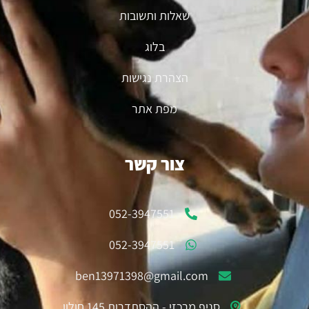
שאלות ותשובות
בלוג
הצהרת נגישות
מפת אתר
צור קשר
052-3947551
052-3947551
ben13971398@gmail.com
סניף מרכזי - ההסתדרות 145 חולון