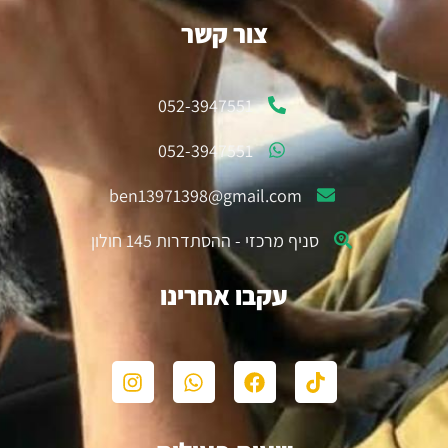
צור קשר
052-3947551
052-3947551
ben13971398@gmail.com
סניף מרכזי - ההסתדרות 145 חולון
עקבו אחרינו