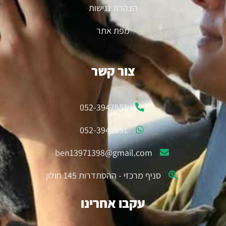
הצהרת נגישות
מפת אתר
צור קשר
052-3947551
052-3947551
ben13971398@gmail.com
סניף מרכזי - ההסתדרות 145 חולון
עקבו אחרינו