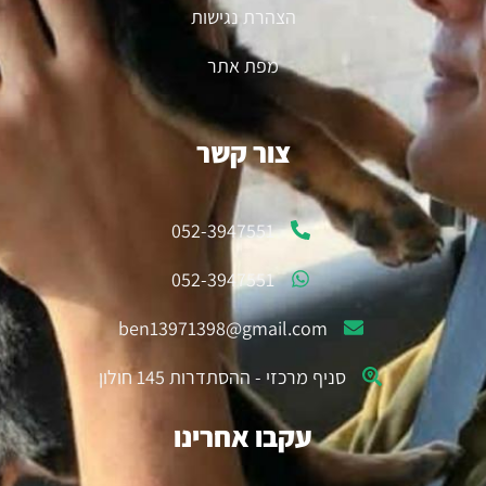
הצהרת נגישות
מפת אתר
צור קשר
052-3947551
052-3947551
ben13971398@gmail.com
סניף מרכזי - ההסתדרות 145 חולון
עקבו אחרינו