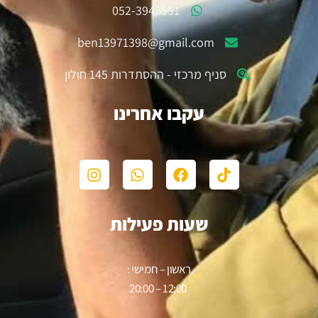
052-3947551
ben13971398@gmail.com
סניף מרכזי - ההסתדרות 145 חולון
עקבו אחרינו
שעות פעילות
ראשון – חמישי :
12:00 – 20:00