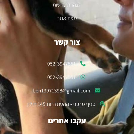
הצהרת נגישות
מפת אתר
צור קשר
052-3947551
052-3947551
ben13971398@gmail.com
סניף מרכזי - ההסתדרות 145 חולון
עקבו אחרינו