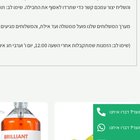
והשליח יצור עמכם קשר כדי שתרדו לאסוף את החבילה. שימו לב: תוכלו ליהנו
מערך המשלוחים שלנו פועל ממטולה ועד אילת, והמשלוחים מגיעים מ1 עד 5 ימי עסקים *ברוב חלקי הא
(שימו לב: הזמנות שמתקבלות אחרי השעה 12:00, יום ו' וערבי חג אינן נספרות כיום עסקים למשלוח).
ר? דברו איתנו
ר? דברו איתנו