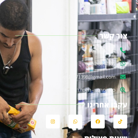
צור קשר
052-3947551
052-3947551
ben13971398@gmail.com
סניף מרכזי - ההסתדרות 145 חולון
עקבו אחרינו