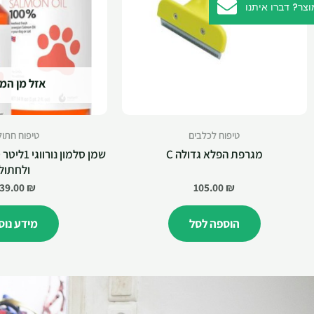
ר? דברו איתנו
אזל מן המ
טיפוח לכלבים
טיפוח חתול
מגרפת הפלא גדולה C
ולחתול
39.00
₪
105.00
₪
הוספה לסל
מידע נוס