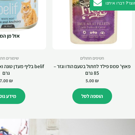
ר? דברו איתנו
אזל מן המ
חטיפים חתולים
שימורים חתו
פאוץ' סמס פילד לחתול בטעם הודו וגזר –
85 גרם
גרם
7.00
₪
5.00
₪
הוספה לסל
מידע נוס