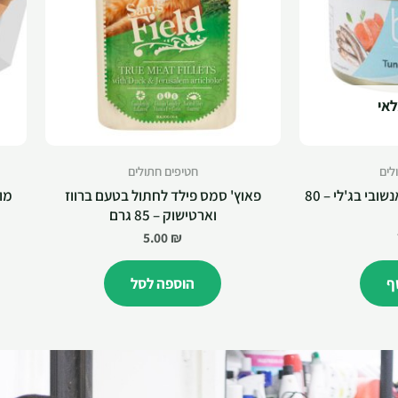
לאי
לים
חטיפים חתולים
belif בליף מעדן טונה ואנשובי בג'לי – 80
פאוץ' סמס פילד לחתול בטעם ברווז
וארטישוק – 85 גרם
5.00
₪
ף
הוספה לסל