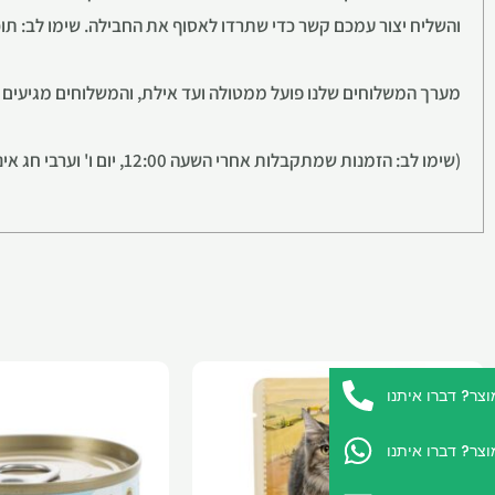
והשליח יצור עמכם קשר כדי שתרדו לאסוף את החבילה. שימו לב: תוכלו ליהנו
מערך המשלוחים שלנו פועל ממטולה ועד אילת, והמשלוחים מגיעים מ1 עד 5 ימי עסקים *ברוב חלקי הא
(שימו לב: הזמנות שמתקבלות אחרי השעה 12:00, יום ו' וערבי חג אינן נספרות כיום עסקים למשלוח).
ר? דברו איתנו
ר? דברו איתנו