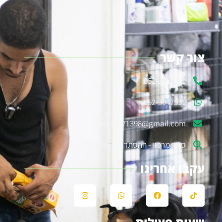
צור קשר
052-3947551
052-3947551
ben13971398@gmail.com
סניף מרכזי - ההסתדרות 145 חולון
עקבו אחרינו